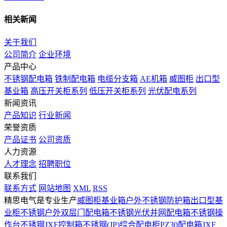
相关新闻
关于我们
公司简介
企业环境
产品中心
不锈钢配电箱
铁制配电箱
电缆分支箱
AE机箱
威图柜
出口型
基业箱
高压开关柜系列
低压开关柜系列
光伏配电系列
新闻资讯
产品知识
行业新闻
荣誉资质
产品证书
公司资质
人力资源
人才理念
招聘职位
联系我们
联系方式
网站地图
XML
RSS
精思电气是专业生产
威图柜基业箱
户外不锈钢防护箱
出口型基
业柜
不锈钢户外双层门配电箱
不锈钢光伏并网配电箱
不锈钢操
作台
不锈钢JXF控制箱
不锈钢(JP)综合配电柜
PZ30配电箱
JXF