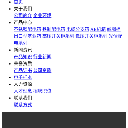
首页
关于我们
公司简介
企业环境
产品中心
不锈钢配电箱
铁制配电箱
电缆分支箱
AE机箱
威图柜
出口型基业箱
高压开关柜系列
低压开关柜系列
光伏配
电系列
新闻资讯
产品知识
行业新闻
荣誉资质
产品证书
公司资质
电子样本
人力资源
人才理念
招聘职位
联系我们
联系方式