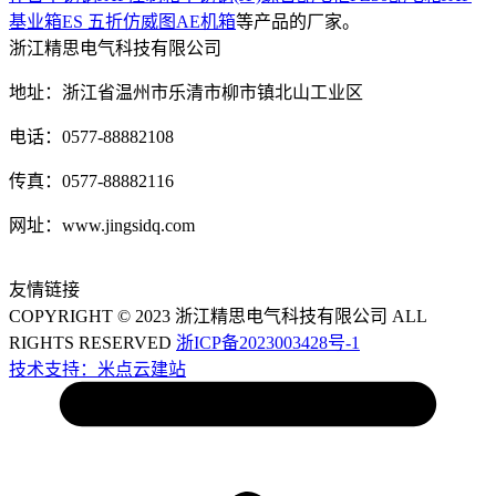
基业箱
ES 五折仿威图
AE机箱
等产品的厂家。
浙江精思电气科技有限公司
地址：浙江省温州市乐清市柳市镇北山工业区
电话：0577-88882108
传真：0577-88882116
网址：www.jingsidq.com
友情链接
COPYRIGHT © 2023 浙江精思电气科技有限公司 ALL
RIGHTS RESERVED
浙ICP备2023003428号-1
技术支持：米点云建站