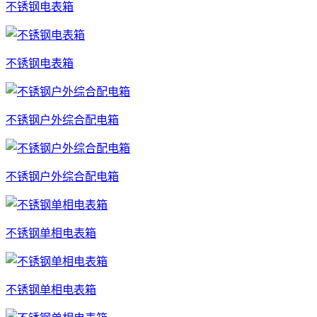
不锈钢电表箱
不锈钢电表箱
不锈钢户外综合配电箱
不锈钢户外综合配电箱
不锈钢单相电表箱
不锈钢单相电表箱