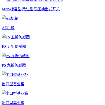
MNS标准型/改进型低压抽出式开关
AE机箱
ES 五折仿威图
PS 九折仿威图
出口型基业柜
出口型基业箱