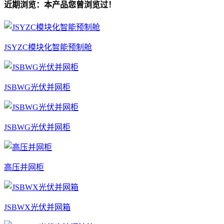
近期浏览：本产品您曾浏览过！
JSYZC模块化智能预制舱
JSBWG光伏并网柜
JSBWG光伏并网柜
高压并网柜
JSBWX光伏并网箱