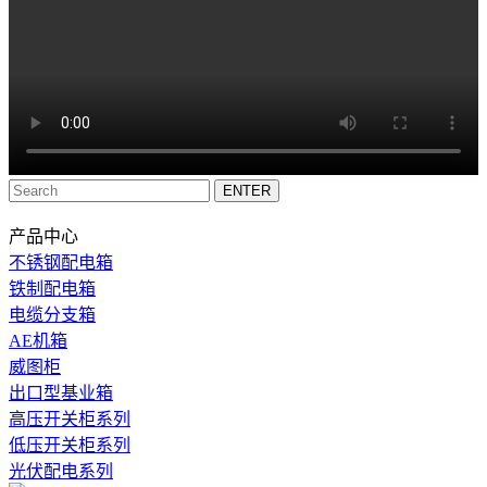
产品中心
不锈钢配电箱
铁制配电箱
电缆分支箱
AE机箱
威图柜
出口型基业箱
高压开关柜系列
低压开关柜系列
光伏配电系列