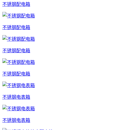
不锈钢配电箱
不锈钢配电箱
不锈钢配电箱
不锈钢配电箱
不锈钢电表箱
不锈钢电表箱