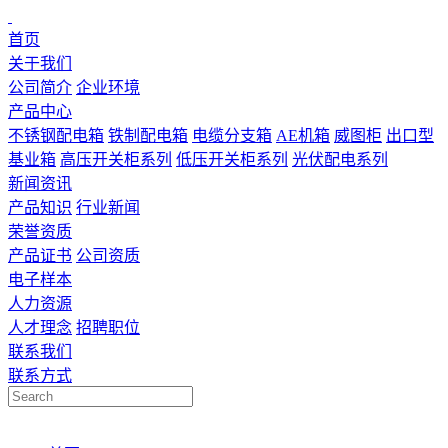
首页
关于我们
公司简介
企业环境
产品中心
不锈钢配电箱
铁制配电箱
电缆分支箱
AE机箱
威图柜
出口型
基业箱
高压开关柜系列
低压开关柜系列
光伏配电系列
新闻资讯
产品知识
行业新闻
荣誉资质
产品证书
公司资质
电子样本
人力资源
人才理念
招聘职位
联系我们
联系方式