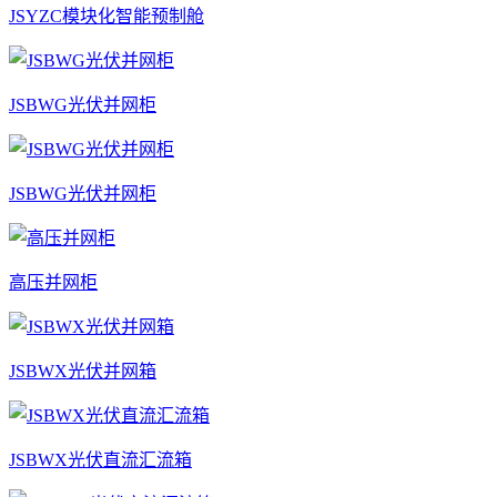
JSYZC模块化智能预制舱
JSBWG光伏并网柜
JSBWG光伏并网柜
高压并网柜
JSBWX光伏并网箱
JSBWX光伏直流汇流箱