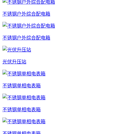
不锈钢户外综合配电箱
不锈钢户外综合配电箱
光伏升压站
不锈钢单相电表箱
不锈钢单相电表箱
不锈钢单相电表箱