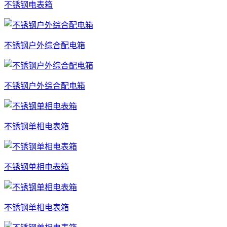
不锈钢电表箱
不锈钢户外综合配电箱
不锈钢户外综合配电箱
不锈钢单相电表箱
不锈钢单相电表箱
不锈钢单相电表箱