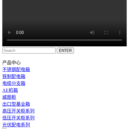
产品中心
不锈钢配电箱
铁制配电箱
电缆分支箱
AE机箱
威图柜
出口型基业箱
高压开关柜系列
低压开关柜系列
光伏配电系列