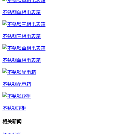
不锈钢单相电表箱
不锈钢三相电表箱
不锈钢单相电表箱
不锈钢配电箱
不锈钢JP柜
相关新闻