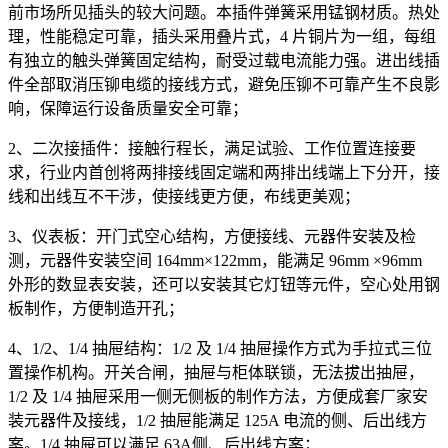
前市场所见插头的较大问题。本插件弹簧采用锰钢材质。热处
理，性能稳定可靠，插头采用叠片式，4 片铜片为一组，每组
有独立的触头弹簧固定结构，耐受过载电流能力强。进出线插
件全部取消压铆电缆的接线方式，避免压铆不可靠产生不良影
响，保障运行设备质量安全可靠；
2、二次接插件：接触行程长，满足试验、工作位置连接要
求，行业内首创将两排接线固定端和两排出线端上下分开，接
线和出线互不干涉，使接线更方便，布线更美观；
3、仪表板：开门式空心结构，方便接线、元器件安装及检
测，元器件安装空间 164mm×122mm，能满足 96mm ×96mm
外形的数显表安装，还可以安装其它灯钮等元件，空心处用钢
板制作，方便制造开孔；
4、1/2、1/4 抽屉结构：1/2 及 1/4 抽屉操作方式为手拉式三位
置操作机构。开关合闸，抽屉与柜体联锁，无法拔出抽屉，
1/2 及 1/4 抽屉采用一侧无侧板的制作方法，方便成套厂家安
装元器件及接线，1/2 抽屉能满足 125A 电流的侧、后出线方
案。1/4 抽屉可以满足 63A侧、后出线方案；