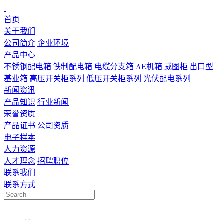
首页
关于我们
公司简介
企业环境
产品中心
不锈钢配电箱
铁制配电箱
电缆分支箱
AE机箱
威图柜
出口型
基业箱
高压开关柜系列
低压开关柜系列
光伏配电系列
新闻资讯
产品知识
行业新闻
荣誉资质
产品证书
公司资质
电子样本
人力资源
人才理念
招聘职位
联系我们
联系方式