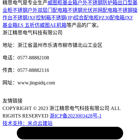
精思电气是专业生产
威图柜基业箱
户外不锈钢防护箱
出口型基
业柜
不锈钢户外双层门配电箱
不锈钢光伏并网配电箱
不锈钢操
作台
不锈钢JXF控制箱
不锈钢(JP)综合配电柜
PZ30配电箱
JXF
基业箱
ES 五折仿威图
AE机箱
等产品的厂家。
浙江精思电气科技有限公司
地址：浙江省温州市乐清市柳市镇北山工业区
电话：0577-88882108
传真：0577-88882116
网址：www.jingsidq.com
友情链接
COPYRIGHT © 2023 浙江精思电气科技有限公司 ALL
RIGHTS RESERVED
浙ICP备2023003428号-1
技术支持：米点云建站