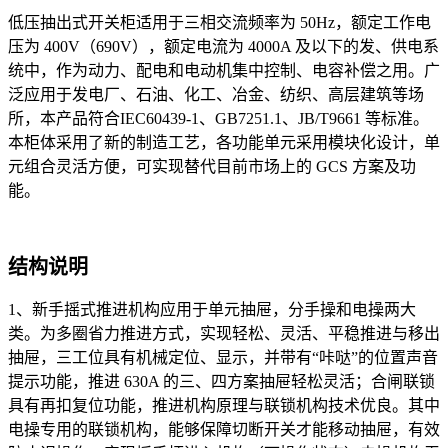
低压抽出式开关柜适用于三相交流频率为 50Hz，额定工作电
压为 400V（690V），额定电流为 4000A 及以下的发、供电系
统中，作为动力、配电和电动机集中控制、电容补偿之用。广
泛应用于发电厂、石油、化工、冶金、纺织、高层建筑等场
所，本产品符合IEC60439-1、GB7251.1、JB/T9661 等标准。
本柜体采用了新的制造工艺，各功能单元采用模块化设计，单
元组合灵活方便，可实现替代目前市场上的 GCS 方案及功
能。
结构说明
1、新手摇式推进机构应用于单元抽屉，分手操和电操两大
类。为多圈省力推进方式，实现轻松、灵活、平稳推进与移出
抽屉，三工位具有机械定位、显示，并带有“咔哒”的位置声音
提示功能，推进 630A 的三、四方案抽屉轻松灵活；合闸联锁
具有再扣复位功能，推进机构原理与联锁机构技术优良。其中
电操专用的联锁机构，能够保障切断开关才能移动抽屉，有效