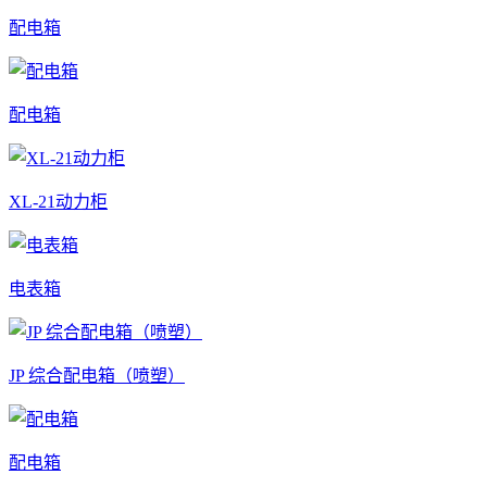
配电箱
配电箱
XL-21动力柜
电表箱
JP 综合配电箱（喷塑）
配电箱