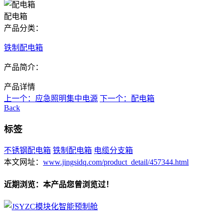
配电箱
产品分类：
铁制配电箱
产品简介：
产品详情
上一个：应急照明集中电源
下一个：配电箱
Back
标签
不锈钢配电箱
铁制配电箱
电缆分支箱
本文网址：
www.jingsidq.com/product_detail/457344.html
近期浏览：本产品您曾浏览过！