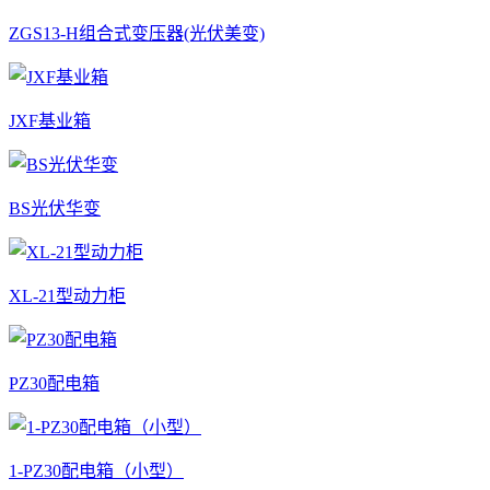
ZGS13-H组合式变压器(光伏美变)
JXF基业箱
BS光伏华变
XL-21型动力柜
PZ30配电箱
1-PZ30配电箱（小型）