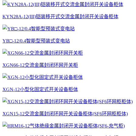
KYN28A-12(III)铠装移开式交流金属封闭开关设备柜体
YB□-12/0.4智能型预装式变电站
XGN66-12交流金属封闭环网开关柜
XGN-12小型化固定式开关设备柜体
XGN15-12交流金属封闭环网开关设备柜体(SF6环网柜柜体)