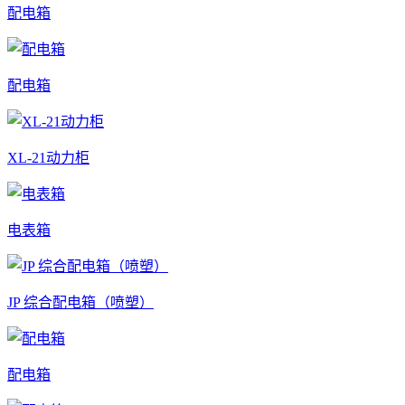
配电箱
配电箱
XL-21动力柜
电表箱
JP 综合配电箱（喷塑）
配电箱