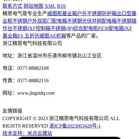
联系方式
网站地图
XML
RSS
精思电气是专业生产
威图柜基业箱
户外不锈钢防护箱
出口型基
业柜
不锈钢户外双层门配电箱
不锈钢光伏并网配电箱
不锈钢操
作台
不锈钢JXF控制箱
不锈钢(JP)综合配电柜
PZ30配电箱
JXF
基业箱
ES 五折仿威图
AE机箱
等产品的厂家。
浙江精思电气科技有限公司
地址：浙江省温州市乐清市柳市镇北山工业区
电话：0577-88882108
传真：0577-88882116
网址：www.jingsidq.com
友情链接
COPYRIGHT © 2023 浙江精思电气科技有限公司 ALL
RIGHTS RESERVED
浙ICP备2023003428号-1
技术支持：米点云建站