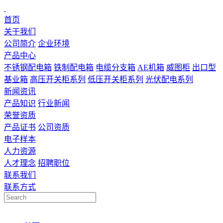
首页
关于我们
公司简介
企业环境
产品中心
不锈钢配电箱
铁制配电箱
电缆分支箱
AE机箱
威图柜
出口型
基业箱
高压开关柜系列
低压开关柜系列
光伏配电系列
新闻资讯
产品知识
行业新闻
荣誉资质
产品证书
公司资质
电子样本
人力资源
人才理念
招聘职位
联系我们
联系方式