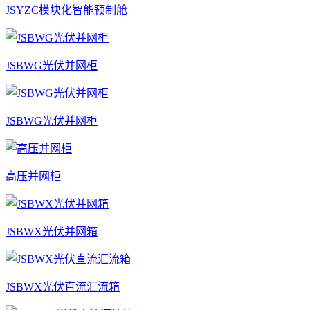
JSYZC模块化智能预制舱
JSBWG光伏并网柜
JSBWG光伏并网柜
高压并网柜
JSBWX光伏并网箱
JSBWX光伏直流汇流箱