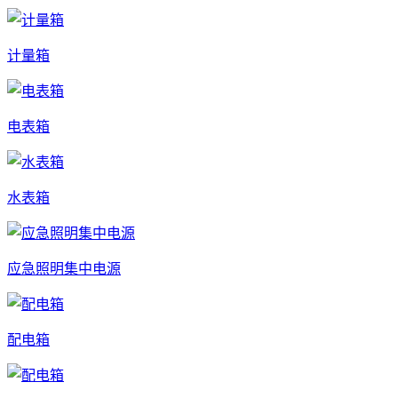
计量箱
电表箱
水表箱
应急照明集中电源
配电箱