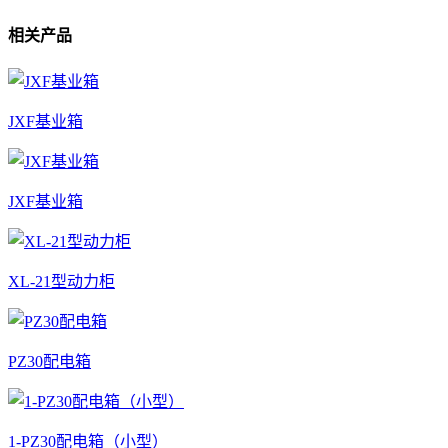
相关产品
JXF基业箱
JXF基业箱
XL-21型动力柜
PZ30配电箱
1-PZ30配电箱（小型）